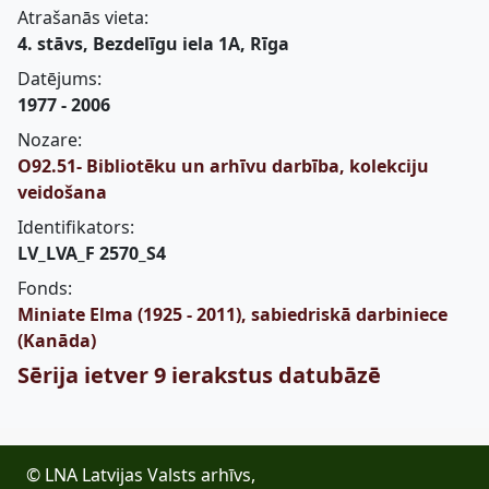
Atrašanās vieta:
4. stāvs, Bezdelīgu iela 1A, Rīga
Datējums:
1977 - 2006
Nozare:
O92.51- Bibliotēku un arhīvu darbība, kolekciju
veidošana
Identifikators:
LV_LVA_F 2570_S4
Fonds:
Miniate Elma (1925 - 2011), sabiedriskā darbiniece
(Kanāda)
Sērija ietver 9 ierakstus datubāzē
© LNA Latvijas Valsts arhīvs,