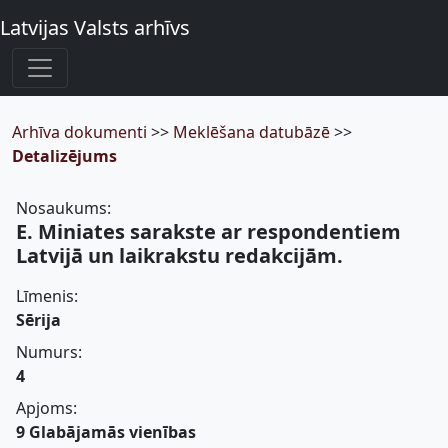
Latvijas Valsts arhīvs
Arhīva dokumenti
>>
Meklēšana datubāzē
>>
Detalizējums
Nosaukums:
E. Miniates sarakste ar respondentiem
Latvijā un laikrakstu redakcijām.
Līmenis:
Sērija
Numurs:
4
Apjoms:
9 Glabājamās vienības