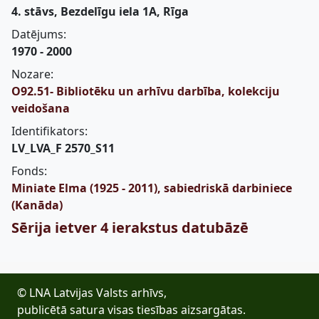
4. stāvs, Bezdelīgu iela 1A, Rīga
Datējums:
1970 - 2000
Nozare:
O92.51- Bibliotēku un arhīvu darbība, kolekciju
veidošana
Identifikators:
LV_LVA_F 2570_S11
Fonds:
Miniate Elma (1925 - 2011), sabiedriskā darbiniece
(Kanāda)
Sērija ietver 4 ierakstus datubāzē
© LNA Latvijas Valsts arhīvs,
publicētā satura visas tiesības aizsargātas.