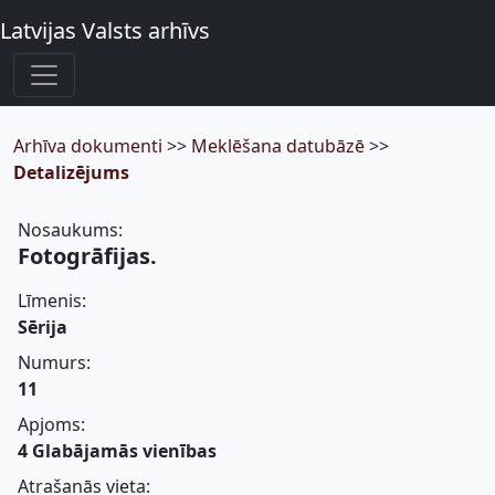
Latvijas Valsts arhīvs
Arhīva dokumenti
>>
Meklēšana datubāzē
>>
Detalizējums
Nosaukums:
Fotogrāfijas.
Līmenis:
Sērija
Numurs:
11
Apjoms:
4 Glabājamās vienības
Atrašanās vieta: