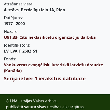
Atrašanās vieta:
4. stāvs, Bezdelīgu iela 1A, Rīga
Datējums:
1977 - 2000
Nozare:
O91.33- Citu neklasificētu organizāciju darbība
Identifikators:
LV_LVA_F 2682_S1
Fonds:
Vankuveras evaņģēliski luteriskā latviešu draudze
(Kanāda)
Sērija ietver 1 ierakstus datubāzē
© LNA Latvijas Valsts arhīvs,
publicētā satura visas tiesības aizsargātas.