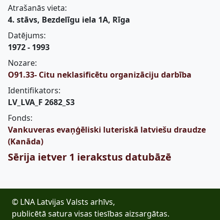
Atrašanās vieta:
4. stāvs, Bezdelīgu iela 1A, Rīga
Datējums:
1972 - 1993
Nozare:
O91.33- Citu neklasificētu organizāciju darbība
Identifikators:
LV_LVA_F 2682_S3
Fonds:
Vankuveras evaņģēliski luteriskā latviešu draudze
(Kanāda)
Sērija ietver 1 ierakstus datubāzē
© LNA Latvijas Valsts arhīvs,
publicētā satura visas tiesības aizsargātas.