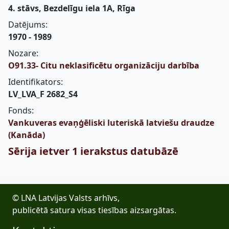
4. stāvs, Bezdelīgu iela 1A, Rīga
Datējums:
1970 - 1989
Nozare:
O91.33- Citu neklasificētu organizāciju darbība
Identifikators:
LV_LVA_F 2682_S4
Fonds:
Vankuveras evaņģēliski luteriskā latviešu draudze
(Kanāda)
Sērija ietver 1 ierakstus datubāzē
© LNA Latvijas Valsts arhīvs,
publicētā satura visas tiesības aizsargātas.