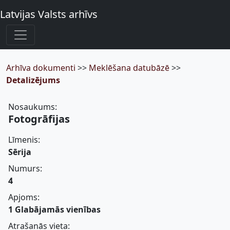
Latvijas Valsts arhīvs
Arhīva dokumenti
>>
Meklēšana datubāzē
>>
Detalizējums
Nosaukums:
Fotogrāfijas
Līmenis:
Sērija
Numurs:
4
Apjoms:
1 Glabājamās vienības
Atrašanās vieta: