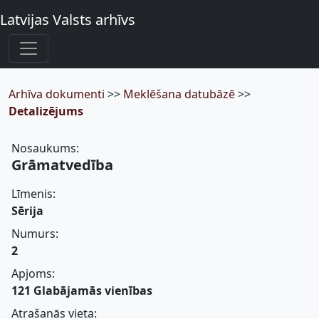
Latvijas Valsts arhīvs
Arhīva dokumenti
>>
Meklēšana datubāzē
>>
Detalizējums
Nosaukums:
Grāmatvedība
Līmenis:
Sērija
Numurs:
2
Apjoms:
121 Glabājamās vienības
Atrašanās vieta: