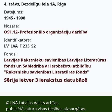
4. stāvs, Bezdelīgu iela 1A, Rīga
Datējums:
1945 - 1998
Nozare:
O91.12- Profesionālo organizāciju darbība
Identifikators:
LV_LVA_F 233_S2
Fonds:
Latvijas Rakstnieku savienības Latvijas Literatūras
fonds un Sabiedrība ar ierobežotu atbildību
"Rakstnieku savienības Literatūras fonds"
Sērija ietver 3 ierakstus datubāzē
© LNA Latvijas Valsts arhīvs,
publicētā satura visas tiesības aizsargātas.