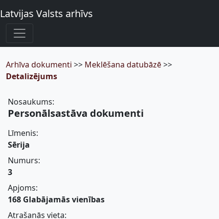
Latvijas Valsts arhīvs
Arhīva dokumenti
>>
Meklēšana datubāzē
>>
Detalizējums
Nosaukums:
Personālsastāva dokumenti
Līmenis:
Sērija
Numurs:
3
Apjoms:
168 Glabājamās vienības
Atrašanās vieta: