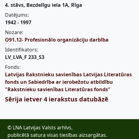
4. stāvs, Bezdelīgu iela 1A, Rīga
Datējums:
1942 - 1997
Nozare:
O91.12- Profesionālo organizāciju darbība
Identifikators:
LV_LVA_F 233_S3
Fonds:
Latvijas Rakstnieku savienības Latvijas Literatūras
fonds un Sabiedrība ar ierobežotu atbildību
"Rakstnieku savienības Literatūras fonds"
Sērija ietver 4 ierakstus datubāzē
© LNA Latvijas Valsts arhīvs,
publicētā satura visas tiesības aizsargātas.