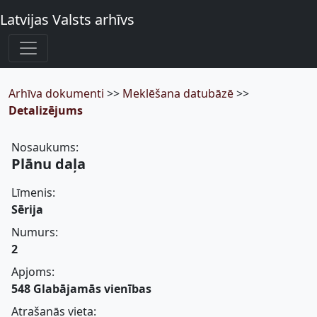
Latvijas Valsts arhīvs
Arhīva dokumenti
>>
Meklēšana datubāzē
>>
Detalizējums
Nosaukums:
Plānu daļa
Līmenis:
Sērija
Numurs:
2
Apjoms:
548 Glabājamās vienības
Atrašanās vieta: