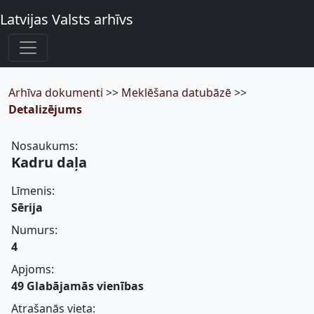
Latvijas Valsts arhīvs
Arhīva dokumenti
>>
Meklēšana datubāzē
>>
Detalizējums
Nosaukums:
Kadru daļa
Līmenis:
Sērija
Numurs:
4
Apjoms:
49 Glabājamās vienības
Atrašanās vieta: