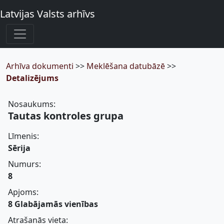
Latvijas Valsts arhīvs
Arhīva dokumenti
>>
Meklēšana datubāzē
>>
Detalizējums
Nosaukums:
Tautas kontroles grupa
Līmenis:
Sērija
Numurs:
8
Apjoms:
8 Glabājamās vienības
Atrašanās vieta: