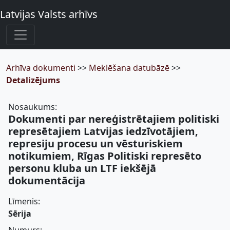
Latvijas Valsts arhīvs
Arhīva dokumenti
>>
Meklēšana datubāzē
>>
Detalizējums
Nosaukums:
Dokumenti par nereģistrētajiem politiski
represētajiem Latvijas iedzīvotājiem,
represiju procesu un vēsturiskiem
notikumiem, Rīgas Politiski represēto
personu kluba un LTF iekšējā
dokumentācija
Līmenis:
Sērija