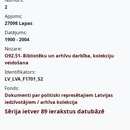
Numurs:
2
Apjoms:
27098 Lapas
Datējums:
1900 - 2004
Nozare:
O92.51- Bibliotēku un arhīvu darbība, kolekciju
veidošana
Identifikators:
LV_LVA_F1701_S2
Fonds:
Dokumenti par politiski represētajiem Latvijas
iedzīvotājiem / arhīva kolekcija
Sērija ietver 89 ierakstus datubāzē