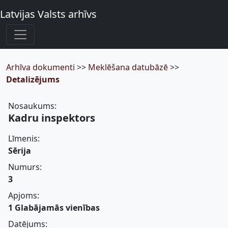
Latvijas Valsts arhīvs
Arhīva dokumenti
>>
Meklēšana datubāzē
>>
Detalizējums
Nosaukums:
Kadru inspektors
Līmenis:
Sērija
Numurs:
3
Apjoms:
1 Glabājamās vienības
Datējums: