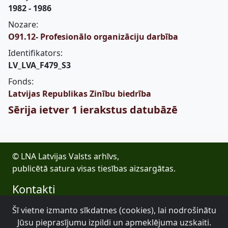
1982 - 1986
Nozare:
O91.12- Profesionālo organizāciju darbība
Identifikators:
LV_LVA_F479_S3
Fonds:
Latvijas Republikas Zinību biedrība
Sērija ietver 1 ierakstus datubāzē
© LNA Latvijas Valsts arhīvs,
publicētā satura visas tiesības aizsargātas.
Kontakti
E-pasts: lva@arhivi.gov.lv
Šī vietne izmanto sīkdatnes (cookies), lai nodrošinātu
Tālrunis: +371 20027447
Jūsu pieprasījumu izpildi un apmeklējuma uzskaiti.