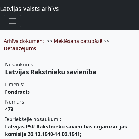
Latvijas Valsts arhīvs
Arhīva dokumenti
>>
Meklēšana datubāzē
>>
Detalizējums
Nosaukums:
Latvijas Rakstnieku savienība
Līmenis:
Fondradis
Numurs:
473
Iepriekšējie nosaukumi:
Latvijas PSR Rakstnieku savienības organizācijas
komisija 26.10.1940-14.06.1941;