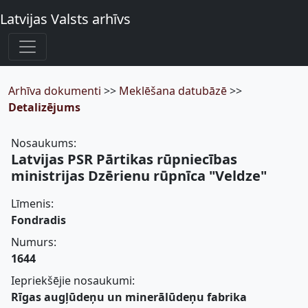
Latvijas Valsts arhīvs
Arhīva dokumenti
>>
Meklēšana datubāzē
>>
Detalizējums
Nosaukums:
Latvijas PSR Pārtikas rūpniecības
ministrijas Dzērienu rūpnīca "Veldze"
Līmenis:
Fondradis
Numurs:
1644
Iepriekšējie nosaukumi:
Rīgas augļūdeņu un minerālūdeņu fabrika