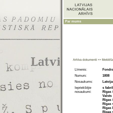
Par mums
Arhīva dokumenti
>>
Meklēš
Līmenis:
Fondra
Numurs:
1808
Nosaukums:
Latvij
Iepriekšējie
s fabr
nosaukumi:
Rīgas 
Valsts
Rīgas 
Rīgas 
Rīgas 
Rīgas 