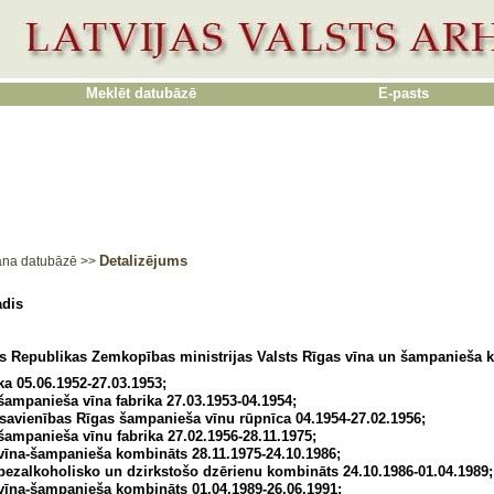
Meklēt datubāzē
E-pasts
Detalizējums
ana datubāzē
>>
dis
as Republikas Zemkopības ministrijas Valsts Rīgas vīna un šampanieša 
ika 05.06.1952-27.03.1953;
šampanieša vīna fabrika 27.03.1953-04.1954;
 savienības Rīgas šampanieša vīnu rūpnīca 04.1954-27.02.1956;
šampanieša vīnu fabrika 27.02.1956-28.11.1975;
vīna-šampanieša kombināts 28.11.1975-24.10.1986;
bezalkoholisko un dzirkstošo dzērienu kombināts 24.10.1986-01.04.1989;
vīna-šampanieša kombināts 01.04.1989-26.06.1991;