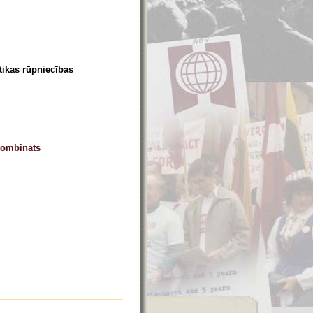
tikas rūpniecības
kombināts