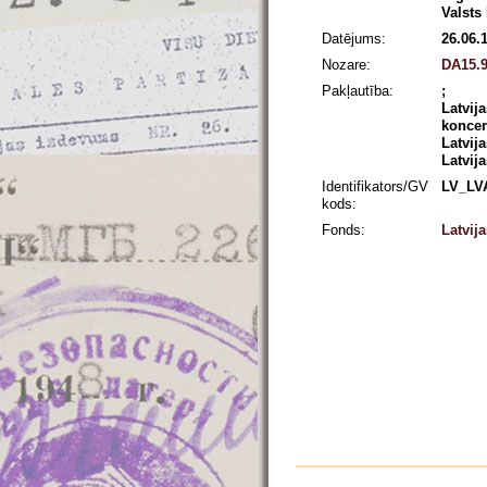
Valsts
Datējums:
26.06.
Nozare:
DA15.9
Pakļautība:
;
Latvij
koncer
Latvij
Latvij
Identifikators/GV
LV_LV
kods:
Fonds:
Latvij