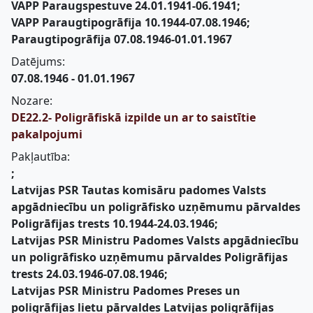
VAPP Paraugspestuve 24.01.1941-06.1941;
VAPP Paraugtipogrāfija 10.1944-07.08.1946;
Paraugtipogrāfija 07.08.1946-01.01.1967
Datējums:
07.08.1946 - 01.01.1967
Nozare:
DE22.2- Poligrāfiskā izpilde un ar to saistītie
pakalpojumi
Pakļautība:
;
Latvijas PSR Tautas komisāru padomes Valsts
apgādniecību un poligrāfisko uzņēmumu pārvaldes
Poligrāfijas trests 10.1944-24.03.1946;
Latvijas PSR Ministru Padomes Valsts apgādniecību
un poligrāfisko uzņēmumu pārvaldes Poligrāfijas
trests 24.03.1946-07.08.1946;
Latvijas PSR Ministru Padomes Preses un
poligrāfijas lietu pārvaldes Latvijas poligrāfijas