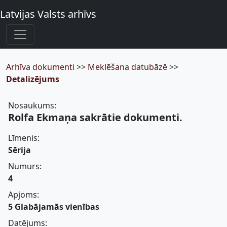
Latvijas Valsts arhīvs
Arhīva dokumenti
>>
Meklēšana datubāzē
>>
Detalizējums
Nosaukums:
Rolfa Ekmaņa sakrātie dokumenti.
Līmenis:
Sērija
Numurs:
4
Apjoms:
5 Glabājamās vienības
Datējums: