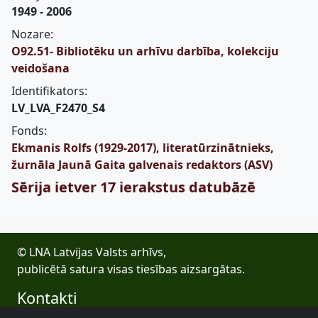
1949 - 2006
Nozare:
O92.51- Bibliotēku un arhīvu darbība, kolekciju
veidošana
Identifikators:
LV_LVA_F2470_S4
Fonds:
Ekmanis Rolfs (1929-2017), literatūrzinātnieks,
žurnāla Jaunā Gaita galvenais redaktors (ASV)
Sērija ietver 17 ierakstus datubāzē
© LNA Latvijas Valsts arhīvs,
publicētā satura visas tiesības aizsargātas.
Kontakti