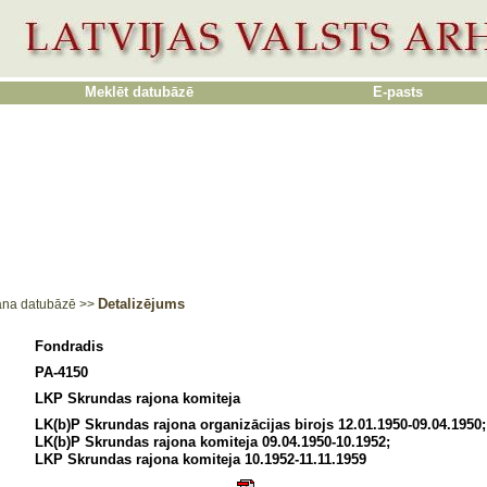
Meklēt datubāzē
E-pasts
Detalizējums
ana datubāzē
>>
Fondradis
PA-4150
LKP Skrundas rajona komiteja
LK(b)P Skrundas rajona organizācijas birojs 12.01.1950-09.04.1950;
LK(b)P Skrundas rajona komiteja 09.04.1950-10.1952;
LKP Skrundas rajona komiteja 10.1952-11.11.1959