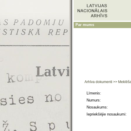
Par mums
Arhīva dokumenti
>>
Meklēš
Līmenis:
Numurs:
Nosaukums:
Iepriekšējie nosaukumi: