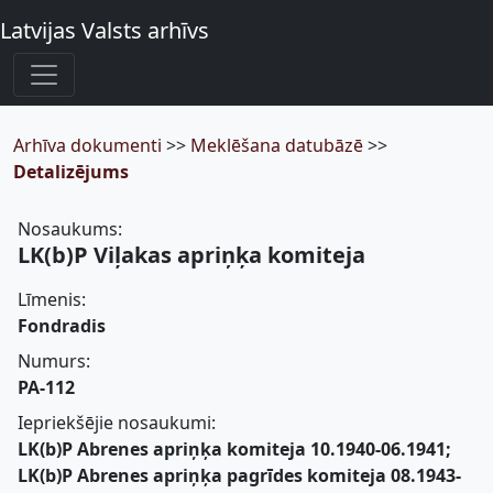
Latvijas Valsts arhīvs
Arhīva dokumenti
>>
Meklēšana datubāzē
>>
Detalizējums
Nosaukums:
LK(b)P Viļakas apriņķa komiteja
Līmenis:
Fondradis
Numurs:
PA-112
Iepriekšējie nosaukumi:
LK(b)P Abrenes apriņķa komiteja 10.1940-06.1941;
LK(b)P Abrenes apriņķa pagrīdes komiteja 08.1943-