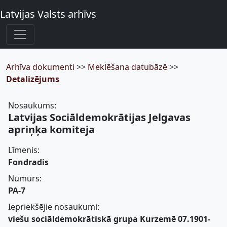
Latvijas Valsts arhīvs
Arhīva dokumenti
>>
Meklēšana datubāzē
>>
Detalizējums
Nosaukums:
Latvijas Sociāldemokrātijas Jelgavas
apriņķa komiteja
Līmenis:
Fondradis
Numurs:
PA-7
Iepriekšējie nosaukumi:
viešu sociāldemokrātiskā grupa Kurzemē 07.1901-