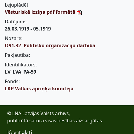
Lejuplādēt:
Vēsturiskā izziņa pdf formātā
Datējums:
26.03.1919 - 05.1919
Nozare:
O91.32- Politisko organizāciju darbība
Pakļautība:
Identifikators:
LV_LVA_PA-59
Fonds:
LKP Valkas apriņķa komiteja
© LNA Latvijas Valsts arhīvs,
publicētā satura visas tiesības aizsargātas.
Kontakti