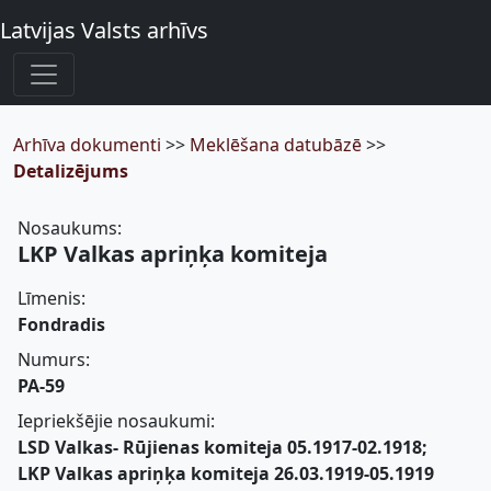
Latvijas Valsts arhīvs
Arhīva dokumenti
>>
Meklēšana datubāzē
>>
Detalizējums
Nosaukums:
LKP Valkas apriņķa komiteja
Līmenis:
Fondradis
Numurs:
PA-59
Iepriekšējie nosaukumi:
LSD Valkas- Rūjienas komiteja 05.1917-02.1918;
LKP Valkas apriņķa komiteja 26.03.1919-05.1919