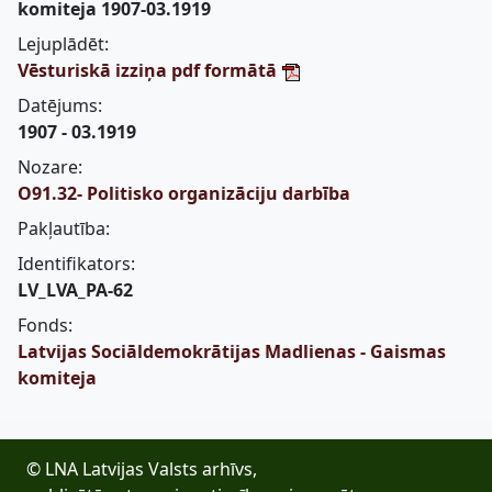
komiteja 1907-03.1919
Lejuplādēt:
Vēsturiskā izziņa pdf formātā
Datējums:
1907 - 03.1919
Nozare:
O91.32- Politisko organizāciju darbība
Pakļautība:
Identifikators:
LV_LVA_PA-62
Fonds:
Latvijas Sociāldemokrātijas Madlienas - Gaismas
komiteja
© LNA Latvijas Valsts arhīvs,