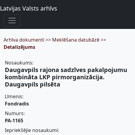
Latvijas Valsts arhīvs
Arhīva dokumenti
>>
Meklēšana datubāzē
>>
Detalizējums
Nosaukums:
Daugavpils rajona sadzīves pakalpojumu
kombināta LKP pirmorganizācija.
Daugavpils pilsēta
Līmenis:
Fondradis
Numurs:
PA-1165
Iepriekšējie nosaukumi: