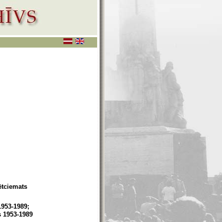
ētciemats
953-1989;
s 1953-1989