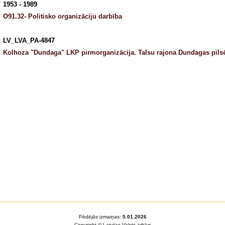
1953 - 1989
O91.32- Politisko organizāciju darbība
LV_LVA_PA-4847
Kolhoza "Dundaga" LKP pirmorganizācija. Talsu rajona Dundagas pils
Pēdējās izmaiņas:
5.01.2026
Copyright © Latvijas Valsts arhīvs