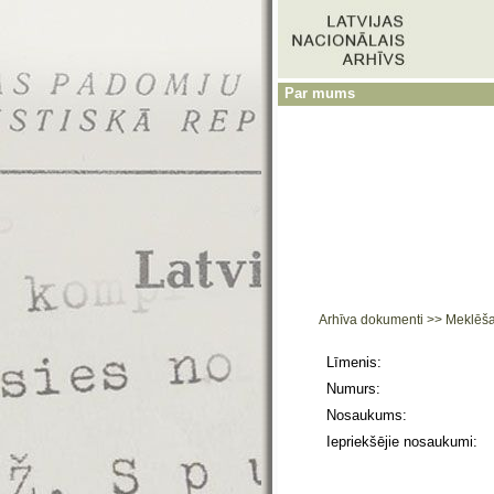
Par mums
Arhīva dokumenti
>>
Meklēš
Līmenis:
Numurs:
Nosaukums:
Iepriekšējie nosaukumi: