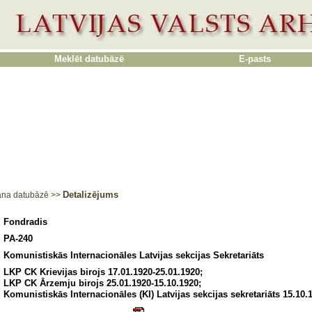
Meklēt datubāzē
E-pasts
Detalizējums
ana datubāzē
>>
Fondradis
PA-240
Komunistiskās Internacionāles Latvijas sekcijas Sekretariāts
LKP CK Krievijas birojs 17.01.1920-25.01.1920;
LKP CK Ārzemju birojs 25.01.1920-15.10.1920;
Komunistiskās Internacionāles (KI) Latvijas sekcijas sekretariāts 15.10.