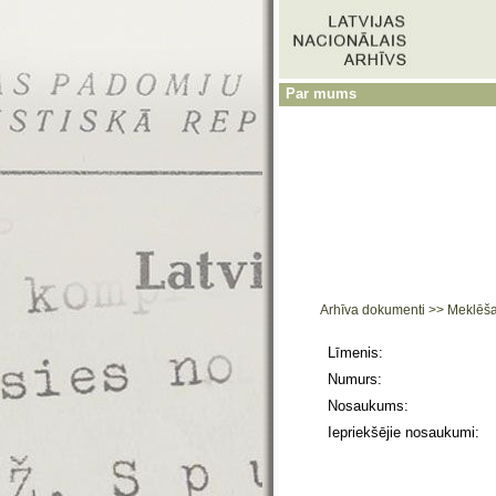
Par mums
Arhīva dokumenti
>>
Meklēš
Līmenis:
Numurs:
Nosaukums:
Iepriekšējie nosaukumi: