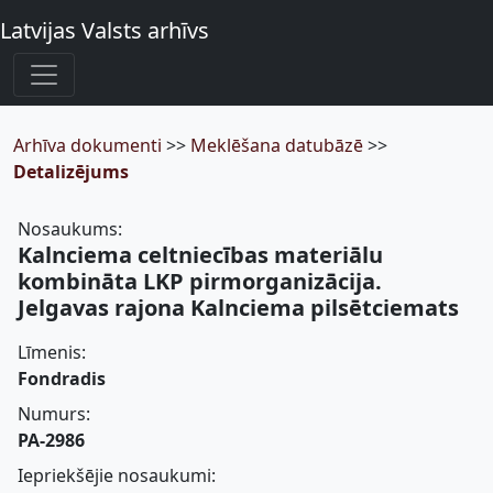
Latvijas Valsts arhīvs
Arhīva dokumenti
>>
Meklēšana datubāzē
>>
Detalizējums
Nosaukums:
Kalnciema celtniecības materiālu
kombināta LKP pirmorganizācija.
Jelgavas rajona Kalnciema pilsētciemats
Līmenis:
Fondradis
Numurs:
PA-2986
Iepriekšējie nosaukumi: