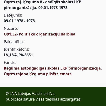
Ogres raj. Ķeguma 8 - gadīgās skolas LKP
pirmorganizācija. 09.01.1978-1978
Datējums:
09.01.1978 - 1978
Nozare:
O91.32- Politisko organizāciju darbība
Pakļautība:
Identifikators:
LV_LVA_PA-8651
Fonds:
Ķeguma astoņgadīgās skolas LKP pirmorganizācija.
Ogres rajona Ķeguma pilsētciemats
© LNA Latvijas Valsts arhīvs,
publicētā satura visas tiesības aizsargātas.