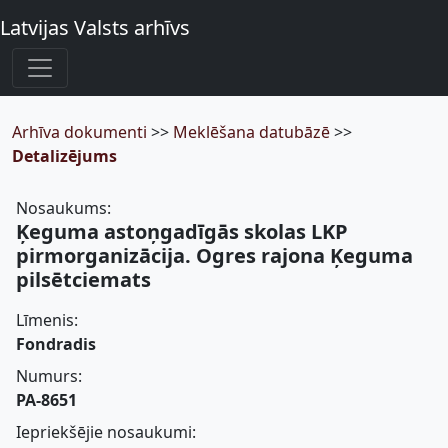
Latvijas Valsts arhīvs
Arhīva dokumenti
>>
Meklēšana datubāzē
>>
Detalizējums
Nosaukums:
Ķeguma astoņgadīgās skolas LKP
pirmorganizācija. Ogres rajona Ķeguma
pilsētciemats
Līmenis:
Fondradis
Numurs:
PA-8651
Iepriekšējie nosaukumi: