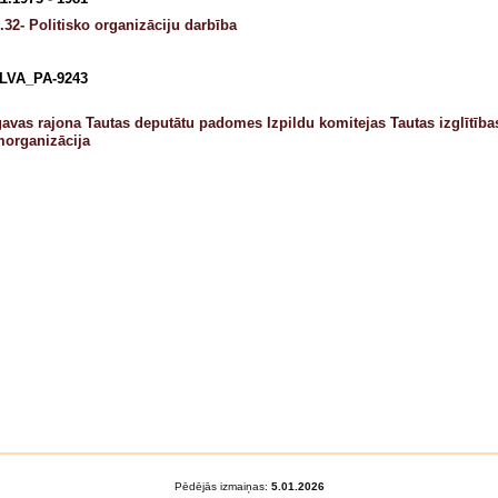
.32- Politisko organizāciju darbība
LVA_PA-9243
gavas rajona Tautas deputātu padomes Izpildu komitejas Tautas izglītīb
morganizācija
Pēdējās izmaiņas:
5.01.2026