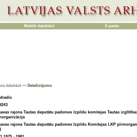
Meklēt datubāzē
E-pasts
Detalizējums
ana datubāzē
>>
dradis
9243
gavas rajona Tautas deputātu padomes Izpildu komitejas Tautas izglītīb
morganizācija
gavas rajona Tautas deputātu padomes Izpildu Komitejas LKP pirmorgani
1
11.1975 - 1981