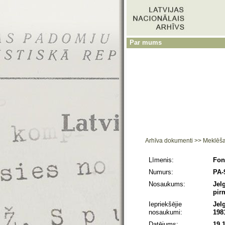
Par mums
Arhīva dokumenti
>>
Meklēš
Līmenis:
Fon
Numurs:
PA-
Nosaukums:
Jel
pir
Iepriekšējie
Jel
nosaukumi:
198
Datējums:
19.