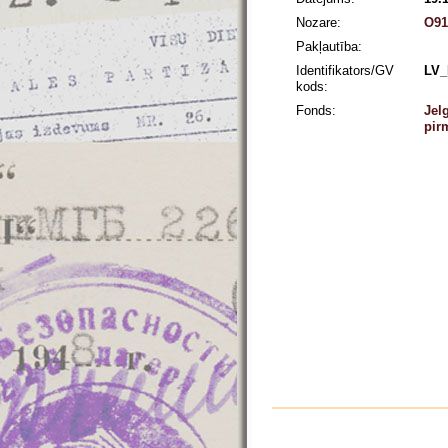
Nozare:
O91
Pakļautība:
Identifikators/GV
LV_
kods:
Fonds:
Jel
pir