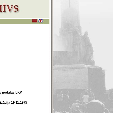
as nodaļas LKP
zācija 19.11.1975-