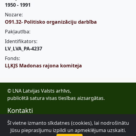
1950 - 1991
Nozare:
O91.32- Politisko organizāciju darbība
Pakļautība:
Identifikators:
LV_LVA_PA-4237
Fonds:
LĻKJS Madonas rajona komiteja
© LNA Latvijas Valsts arhīvs,
publicētā satura visas tiesības aizsargātas.
Kontakti
E-pasts: lva@arhivi.gov.lv
Šī vietne izmanto sīkdatnes (cookies), lai nodrošinātu
Tālrunis: +371 20027447
Jūsu pieprasījumu izpildi un apmeklējuma uzskaiti.
Bezdelīgu 1A, Rīga