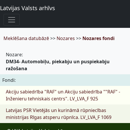
Latvijas Valsts arhīvs
Meklēšana datubāzē
>>
Nozares
>>
Nozares fondi
Nozare:
DM34- Automobiļu, piekabju un puspiekabju
ražošana
Fondi:
Akciju sabiedrība "RAF" un Akciju sabiedrība ""RAF" -
Inženieru tehniskais centrs".
LV_LVA_F 925
Latvijas PSR Vietējās un kurināmā rūpniecības
ministrijas Rīgas atsperu rūpnīca.
LV_LVA_F 1069