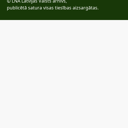
© LNA Latvijas Valsts arhīvs,
publicētā satura visas tiesības aizsargātas.