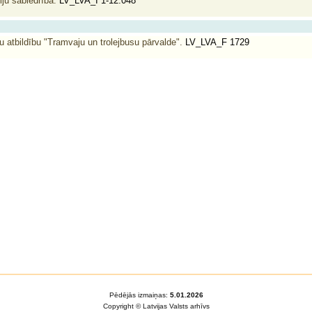
iju sabiedrība.
LV_LVA_I 1-12.048
u atbildību "Tramvaju un trolejbusu pārvalde".
LV_LVA_F 1729
Pēdējās izmaiņas:
5.01.2026
Copyright © Latvijas Valsts arhīvs