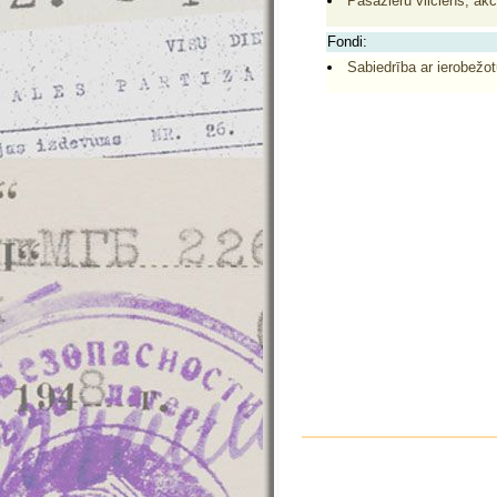
Pasažieru vilciens, akc
Fondi:
Sabiedrība ar ierobežot