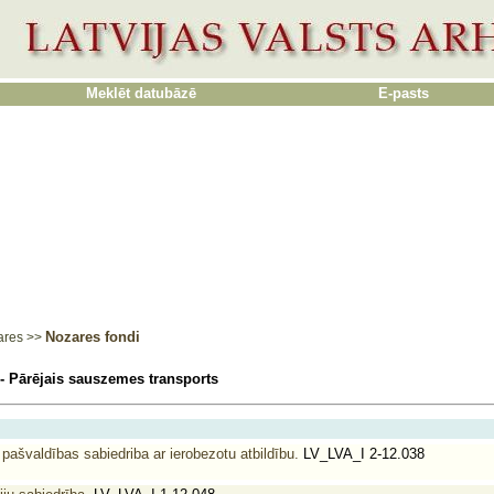
Meklēt datubāzē
E-pasts
Nozares fondi
ares
>>
2- Pārējais sauszemes transports
pašvaldības sabiedriba ar ierobezotu atbildību.
LV_LVA_I 2-12.038