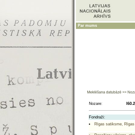
Par mums
Meklēšana datubāzē
>>
Noz
Nozare:
I60.
Fondraži:
Rīgas satiksme, Rīgas 