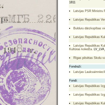
1811
Latvijas PSR Ministru 
Latvijas Republikas Ves
Bulduru dārzkopības vi
Latvijas Republikas Ku
Latvijas Republikas Kul
Kultūras koledža.
LV_LVA_
Rīgas pilsētas Skolu v
Fondraži:
Latvijas Lauksaimniecī
Fondi:
Latvijas Republikas Izg
Latvijas Republikas Izg
Latvijas Republikas Kul