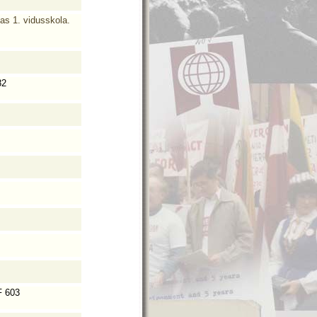
as 1. vidusskola.
82
 603