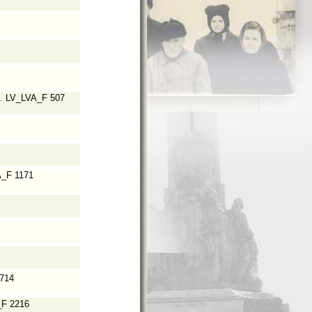
.
LV_LVA_F 507
_F 1171
714
F 2216