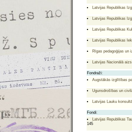
Latvijas Republikas Izg
Latvijas Republikas Izg
Latvijas Republikas Kul
Latvijas Republikas Iekš
Rīgas pedagoģijas un i
Latvijas Nacionālā aiz
Fondraži:
Augstākās izglītības 
Ugunsdrošības un civil
Latvijas Lauku konsultāc
Fondi:
Latvijas Republikas Taut
145