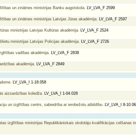
lītības un zinātnes ministrijas Banku augstskola.
LV_LVA_F 2599
lītības un zinātnes ministrijas Latvijas Jūras akadēmija.
LV_LVA_F 2597
tūras ministrijas Latvijas Kultūras akadēmija.
LV_LVA_F 2524
lietu ministrijas Latvijas Policijas akadēmija.
LV_LVA_F 2726
zglītības vadības akadēmija.
LV_LVA_F 2838
sardzības akadēmija.
LV_LVA_F 2849
padome.
LV_LVA_I 1-18.058
ās aizsardzības koledža.
LV_LVA_I 1-04.028
iju un izglītības centrs, sabiedrība ar ierobežotu atbildību.
LV_LVA_I 8-10.0
as izglītības ministrijas Republikāniskais skolotāju kvalifikācijas celšanas in