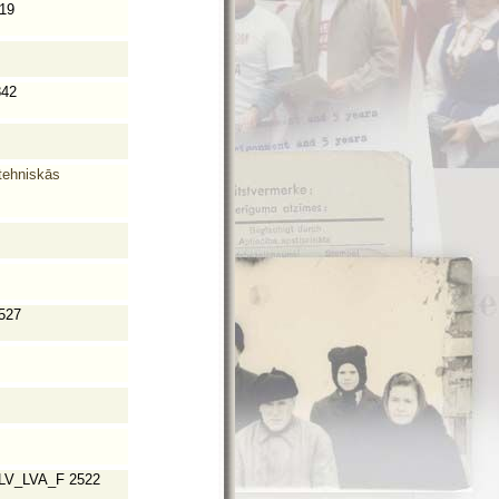
19
842
 tehniskās
527
LV_LVA_F 2522