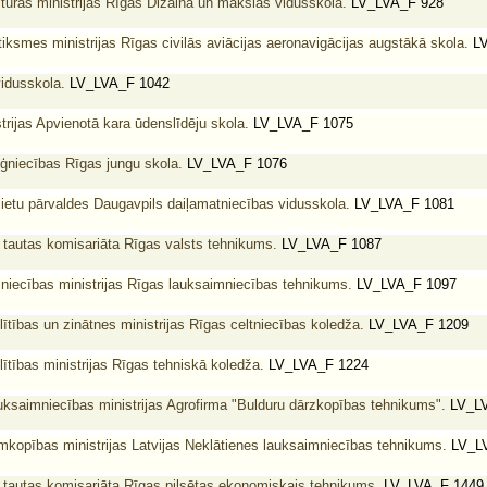
ltūras ministrijas Rīgas Dizaina un mākslas vidusskola.
LV_LVA_F 928
iksmes ministrijas Rīgas civilās aviācijas aeronavigācijas augstākā skola.
LV
idusskola.
LV_LVA_F 1042
trijas Apvienotā kara ūdenslīdēju skola.
LV_LVA_F 1075
uģniecības Rīgas jungu skola.
LV_LVA_F 1076
ietu pārvaldes Daugavpils daiļamatniecības vidusskola.
LV_LVA_F 1081
s tautas komisariāta Rīgas valsts tehnikums.
LV_LVA_F 1087
iecības ministrijas Rīgas lauksaimniecības tehnikums.
LV_LVA_F 1097
lītības un zinātnes ministrijas Rīgas celtniecības koledža.
LV_LVA_F 1209
lītības ministrijas Rīgas tehniskā koledža.
LV_LVA_F 1224
uksaimniecības ministrijas Agrofirma "Bulduru dārzkopības tehnikums".
LV_LV
mkopības ministrijas Latvijas Neklātienes lauksaimniecības tehnikums.
LV_LV
s tautas komisariāta Rīgas pilsētas ekonomiskais tehnikums.
LV_LVA_F 1449