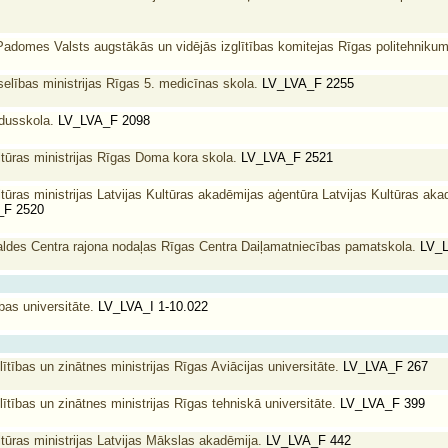
Padomes Valsts augstākās un vidējās izglītības komitejas Rīgas politehnikum
elības ministrijas Rīgas 5. medicīnas skola.
LV_LVA_F 2255
dusskola.
LV_LVA_F 2098
ltūras ministrijas Rīgas Doma kora skola.
LV_LVA_F 2521
tūras ministrijas Latvijas Kultūras akadēmijas aģentūra Latvijas Kultūras aka
F 2520
aldes Centra rajona nodaļas Rīgas Centra Daiļamatniecības pamatskola.
LV_L
bas universitāte.
LV_LVA_I 1-10.022
lītības un zinātnes ministrijas Rīgas Aviācijas universitāte.
LV_LVA_F 267
lītības un zinātnes ministrijas Rīgas tehniskā universitāte.
LV_LVA_F 399
tūras ministrijas Latvijas Mākslas akadēmija.
LV_LVA_F 442