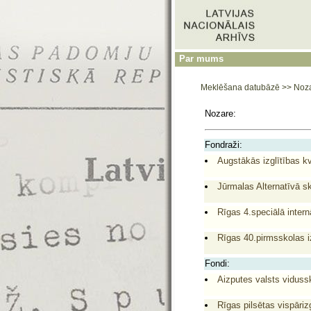
Par mums
Meklēšana datubāzē
>>
Noz
Nozare:
Fondraži:
Augstākās izglītības k
Jūrmalas Alternatīvā sk
Rīgas 4.speciālā inter
Rīgas 40.pirmsskolas iz
Fondi:
Aizputes valsts viduss
Rīgas pilsētas vispāriz