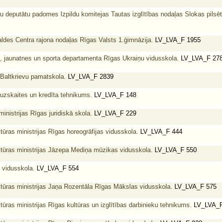
u deputātu padomes Izpildu komitejas Tautas izglītības nodaļas Slokas pilsēt
aldes Centra rajona nodaļas Rīgas Valsts 1.ģimnāzija.
LV_LVA_F 1955
, jaunatnes un sporta departamenta Rīgas Ukraiņu vidusskola.
LV_LVA_F 27
Baltkrievu pamatskola.
LV_LVA_F 2839
uzskaites un kredīta tehnikums.
LV_LVA_F 148
ministrijas Rīgas juridiskā skola.
LV_LVA_F 229
tūras ministrijas Rīgas horeogrāfijas vidusskola.
LV_LVA_F 444
ltūras ministrijas Jāzepa Mediņa mūzikas vidusskola.
LV_LVA_F 550
 vidusskola.
LV_LVA_F 554
ltūras ministrijas Jaņa Rozentāla Rīgas Mākslas vidusskola.
LV_LVA_F 575
tūras ministrijas Rīgas kultūras un izglītības darbinieku tehnikums.
LV_LVA_F