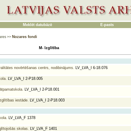
Meklēt datubāzē
E-pasts
Nozares fondi
ares
>>
M- Izglītība
valitātes novērtēšanas centrs, nodibinājums.
LV_LVA_I 6-18.076
ola.
LV_LVA_I 2-P18.005
nātpamatskola.
LV_LVA_I 2-P18.001
glītības iestāde.
LV_LVA_I 2-P18.003
kola.
LV_LVA_F 1378
glītojošās skolas.
LV_LVA_F 1401