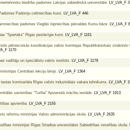
eniertehnisko biedrību padomes Latvijas sabiedriskā universitāte.
LV_LVA_F 3
 Padomes Padomju celtniecības kursi.
LV_LVA_F 446
aimniecības padomes Vieglās rūpniecības pārvaldes Kursu bāze.
LV_LVA_F 
bas "Spartaks" Rīgas pastāvīgie kursi.
LV_LVA_F 1161
iski pētnieciskās koordinācijas valsts komitejas Republikāniskais zinātniski
A_F 1170
as vadītāju un speciālistu valsts institūts.
LV_LVA_F 1179
nistrijas Centrālais lekciju birojs.
LV_LVA_F 1364
 tautas komisariāta Rīgas valsts industriālais vakara tehnikums.
LV_LVA_F 1
entrālās savienības "Turība" Apvienotā mācību iestāde.
LV_LVA_F 1913
ītības apvienība.
LV_LVA_F 2155
sts reformu ministrijas Valsts administrācijas skola.
LV_LVA_F 2635
elības ministrijas Rīgas Stradiņa universitātes Sabiedrības veselības skola.