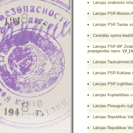
Latvijas zinātnisko inž
Latvijas PSR Ministru
Latvijas PSR Tautas s
Centrālās sporta biedrī
Latvijas PSR MP Zinātn
propagandas nams.
LV_LV
Latvijas Tautsaimniecīb
Latvijas PSR Kultūras mi
Latvijas PSR Izglītības
Latvijas Kopdarbības c
Latvijas Pieaugušo izgl
Latvijas Republikas Val
Latvijas Republikas Ves