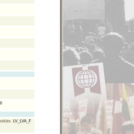
60
stitūts.
LV_LVA_F