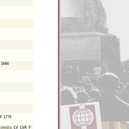
 1666
F 1776
koledža.
LV_LVA_F