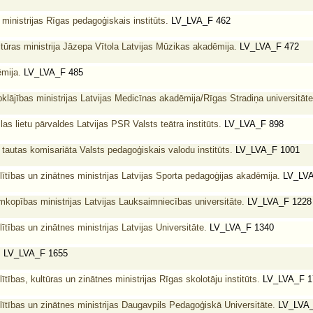
 ministrijas Rīgas pedagoģiskais institūts.
LV_LVA_F 462
tūras ministrija Jāzepa Vītola Latvijas Mūzikas akadēmija.
LV_LVA_F 472
mija.
LV_LVA_F 485
klājības ministrijas Latvijas Medicīnas akadēmija/Rīgas Stradiņa universitāte
s lietu pārvaldes Latvijas PSR Valsts teātra institūts.
LV_LVA_F 898
 tautas komisariāta Valsts pedagoģiskais valodu institūts.
LV_LVA_F 1001
lītības un zinātnes ministrijas Latvijas Sporta pedagoģijas akadēmija.
LV_LVA
mkopības ministrijas Latvijas Lauksaimniecības universitāte.
LV_LVA_F 1228
ītības un zinātnes ministrijas Latvijas Universitāte.
LV_LVA_F 1340
.
LV_LVA_F 1655
ītības, kultūras un zinātnes ministrijas Rīgas skolotāju institūts.
LV_LVA_F 1
lītības un zinātnes ministrijas Daugavpils Pedagoģiskā Universitāte.
LV_LVA_