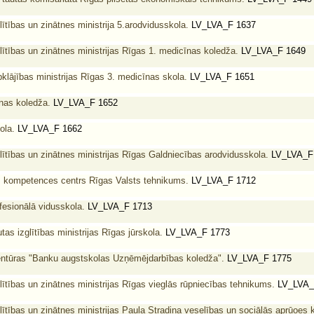
lītības un zinātnes ministrija 5.arodvidusskola.
LV_LVA_F 1637
lītības un zinātnes ministrijas Rīgas 1. medicīnas koledža.
LV_LVA_F 1649
klājības ministrijas Rīgas 3. medicīnas skola.
LV_LVA_F 1651
nas koledža.
LV_LVA_F 1652
ola.
LV_LVA_F 1662
lītības un zinātnes ministrijas Rīgas Galdniecības arodvidusskola.
LV_LVA_F
as kompetences centrs Rīgas Valsts tehnikums.
LV_LVA_F 1712
fesionālā vidusskola.
LV_LVA_F 1713
tas izglītības ministrijas Rīgas jūrskola.
LV_LVA_F 1773
ntūras "Banku augstskolas Uzņēmējdarbības koledža".
LV_LVA_F 1775
lītības un zinātnes ministrijas Rīgas vieglās rūpniecības tehnikums.
LV_LVA_
lītības un zinātnes ministrijas Paula Stradiņa veselības un sociālās aprūoes 