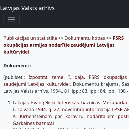
Latvijas Valsts arhīvs
Publikācijas un statistika
>>
Dokumentu kopas
>>
PSRS
okupācijas armijas nodarītie zaudējumi Latvijas
kultūrvidei
Dokumenti:
(publicēti:
Izpostītā zeme. I. daļa. PSRS okupācijas 
zaudējumi Latvijas kultūrvidei.
Dokumentu krājums. Sastād
Latvijas Valsts arhīvs, 1994., 81. lpp.; 83. lpp.; 84. lpp.; 100.-
Latvijas Evanģēliski luteriskās baznīcas Mežaparka
L. Taivana 1944. g. 22. novembra informācija LPSR 
A. Kirhenšteinam par karavīru nodarītajiem pos
Garkalnes baznīcai