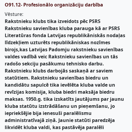
O91.12- Profesionālo organizāciju darbība
Vēsture:
Rakstnieku klubs tika izveidots pēc PSRS
Rakstnieku savienības kluba parauga kā ar PSRS
Literatūras fonda Latvijas republikāniskās nodaļas
līdzekļiem uzturēts republikāniskas nozīmes
birojs,kas Latvijas Padomju rakstnieku savienības
valdes vadībā veic Rakstnieku savienības un tās
radošo sekciju pasākumu tehnisko darbu.
Rakstnieku klubs darbojās saskaņā ar saviem
statūtiem. Rakstnieku savienības biedru un
kandidātu sapulcē tika ievēlēta kluba valde un
revīzijas komisija, kluba biedri maksāja biedru
maksas. 1950.g. tika izskatīts jautājums par jaunu
kluba statūtu izstrādāšanu un pieņemšanu, jo
iepriekšējie bija ienesuši paralēlismu
administratīvajā ziņā. Jaunie statūti paredzēja
likvidēt kluba valdi, kas pastāvēja paralēli