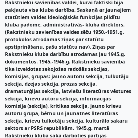
Rakstnieku savienības valdei, kurai faktiski bija
pakļauta visa kluba darbība. Saskaņā ar jaunajiem
statūtiem valdes ideoloģiskās funkcijas pildītu
kluba padome, administratīvās- kluba direktors.
(Rakstnieku savienības valdes sēžu 1950.-1951.g.
protokolos atrodamas ziņas par statūtu
apstiprināšanu, pašu statūtu nav). Ziņas par
Rakstnieku kluba darbību atrodamas jau 1945.g.
dokumentos. 1945.-1946.g. Rakstnieku savienībā
tika izveidotas sekojošas radošās sekcijas,
komisijas, grupas: jauno autoru sekcija, tulkotāju
sekcija, dzejas sekcija, prozas sekcija,
dramaturģijas sekcija, latviešu literatūras vēstures
sekcija, krievu autoru sekcija, informācijas
komisija (sekcija), kritikas sekcija, jauno krievu
autoru grupa, bērnu un jaunatnes literatūras
sekcija, krievu tulkotāju sekcija, kulturālo sakaru
sektors ar PSRS republikām. 1945.g. martā
Rakstnieku klubā sāka darboties partijas