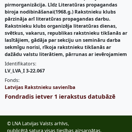
pirmorganizācija. Līdz Literatūras propagandas
biroja nodibināšanai(1968.g.) Rakstnieku klubs
pārzināja arī literatūras propagandas darbu.
Rakstnieku klubs organizēja literatūras dienas,
svētkus, vakarus, republikas rakstnieku tikšanās ar
lasītājiem, gādāja par sekciju un semināru darba
sekmīgu norisi, rīkoja rakstnieku tikšanās ar
dažādu valstu literātiem, pārrunas ar ievērojamiem
Identifikators:
LV_LVA_I 3-22.067
Fonds:
Latvijas Rakstnieku savienība
Fondradis ietver 1 ierakstus datubāzē
© LNA Latvijas Valsts arhīvs,
publicētā satura visas tiesības aizsargātas.