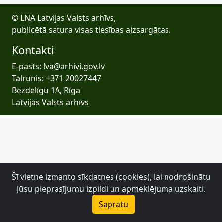
© LNA Latvijas Valsts arhīvs,
publicētā satura visas tiesības aizsargātas.
Kontakti
E-pasts: lva@arhivi.gov.lv
Tālrunis: +371 20027447
Bezdelīgu 1A, Rīga
Latvijas Valsts arhīvs
Šī vietne izmanto sīkdatnes (cookies), lai nodrošinātu
Jūsu pieprasījumu izpildi un apmeklējuma uzskaiti.
Sapratu