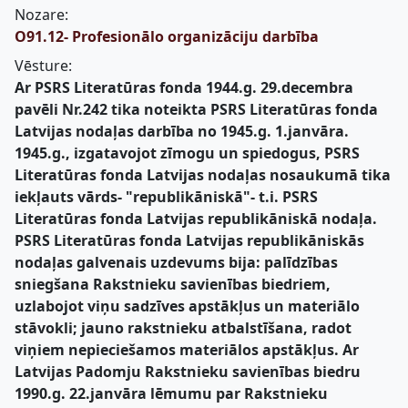
Nozare:
O91.12- Profesionālo organizāciju darbība
Vēsture:
Ar PSRS Literatūras fonda 1944.g. 29.decembra
pavēli Nr.242 tika noteikta PSRS Literatūras fonda
Latvijas nodaļas darbība no 1945.g. 1.janvāra.
1945.g., izgatavojot zīmogu un spiedogus, PSRS
Literatūras fonda Latvijas nodaļas nosaukumā tika
iekļauts vārds- "republikāniskā"- t.i. PSRS
Literatūras fonda Latvijas republikāniskā nodaļa.
PSRS Literatūras fonda Latvijas republikāniskās
nodaļas galvenais uzdevums bija: palīdzības
sniegšana Rakstnieku savienības biedriem,
uzlabojot viņu sadzīves apstākļus un materiālo
stāvokli; jauno rakstnieku atbalstīšana, radot
viņiem nepieciešamos materiālos apstākļus. Ar
Latvijas Padomju Rakstnieku savienības biedru
1990.g. 22.janvāra lēmumu par Rakstnieku