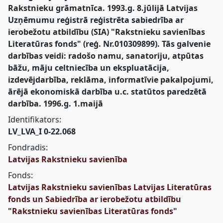
Rakstnieku grāmatnīca. 1993.g. 8.jūlijā Latvijas
Uzņēmumu reģistrā reģistrēta sabiedrība ar
ierobežotu atbildību (SIA) "Rakstnieku savienības
Literatūras fonds" (reģ. Nr.010309899). Tās galvenie
darbības veidi: radošo namu, sanatoriju, atpūtas
bāžu, māju celtniecība un ekspluatācija,
izdevējdarbība, reklāma, informatīvie pakalpojumi,
ārējā ekonomiskā darbība u.c. statūtos paredzētā
darbība. 1996.g. 1.maijā
Identifikators:
LV_LVA_I 0-22.068
Fondradis:
Latvijas Rakstnieku savienība
Fonds:
Latvijas Rakstnieku savienības Latvijas Literatūras
fonds un Sabiedrība ar ierobežotu atbildību
"Rakstnieku savienības Literatūras fonds"