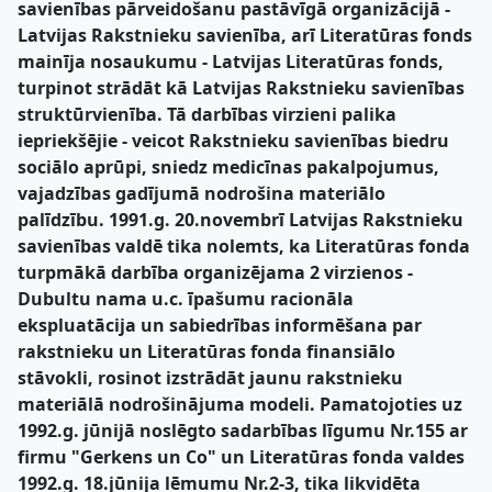
savienības pārveidošanu pastāvīgā organizācijā -
Latvijas Rakstnieku savienība, arī Literatūras fonds
mainīja nosaukumu - Latvijas Literatūras fonds,
turpinot strādāt kā Latvijas Rakstnieku savienības
struktūrvienība. Tā darbības virzieni palika
iepriekšējie - veicot Rakstnieku savienības biedru
sociālo aprūpi, sniedz medicīnas pakalpojumus,
vajadzības gadījumā nodrošina materiālo
palīdzību. 1991.g. 20.novembrī Latvijas Rakstnieku
savienības valdē tika nolemts, ka Literatūras fonda
turpmākā darbība organizējama 2 virzienos -
Dubultu nama u.c. īpašumu racionāla
ekspluatācija un sabiedrības informēšana par
rakstnieku un Literatūras fonda finansiālo
stāvokli, rosinot izstrādāt jaunu rakstnieku
materiālā nodrošinājuma modeli. Pamatojoties uz
1992.g. jūnijā noslēgto sadarbības līgumu Nr.155 ar
firmu "Gerkens un Co" un Literatūras fonda valdes
1992.g. 18.jūnija lēmumu Nr.2-3, tika likvidēta