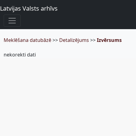
Latvijas Valsts arhīvs
Meklēšana datubāzē
>>
Detalizējums
>>
Izvērsums
nekorekti dati