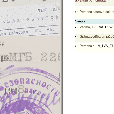
aprakstu pdf formātā
Personālsastāva dokum
Sērijas:
Vadība,
LV_LVA_F152
Grāmatvedība un ražo
Personāls,
LV_LVA_F1