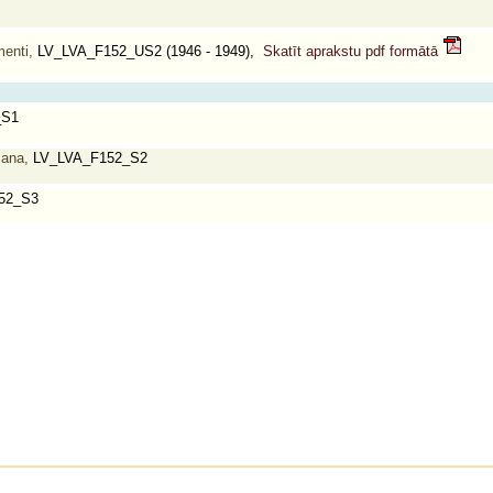
enti,
LV_LVA_F152_US2 (1946 - 1949),
Skatīt aprakstu pdf formātā
_S1
šana,
LV_LVA_F152_S2
52_S3