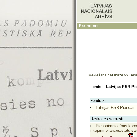
Par mums
Meklēšana datubāzē
>>
Deta
Fonds:
Latvijas PSR Pi
Fondraži:
Latvijas PSR Piensaimn
Uzskaites saraksti:
Piensaimniecības koope
rīkojumi,bilances,štatu sa