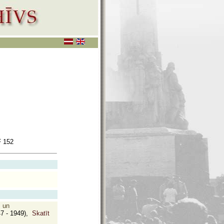
 152
s un
7 - 1949),
Skatīt