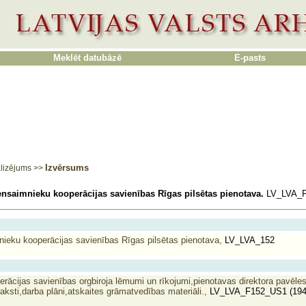
Meklēt datubāzē
E-pasts
Izvērsums
lizējums
>>
ensaimnieku kooperācijas savienības Rīgas pilsētas pienotava.
LV_LVA_F
ieku kooperācijas savienības Rīgas pilsētas pienotava,
LV_LVA_152
rācijas savienības orgbiroja lēmumi un rīkojumi,pienotavas direktora pavēle
raksti,darba plāni,atskaites grāmatvedības materiāli.,
LV_LVA_F152_US1 (194