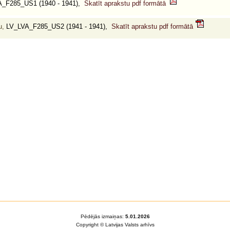
_F285_US1 (1940 - 1941),
Skatīt aprakstu pdf formātā
u,
LV_LVA_F285_US2 (1941 - 1941),
Skatīt aprakstu pdf formātā
Pēdējās izmaiņas:
5.01.2026
Copyright © Latvijas Valsts arhīvs