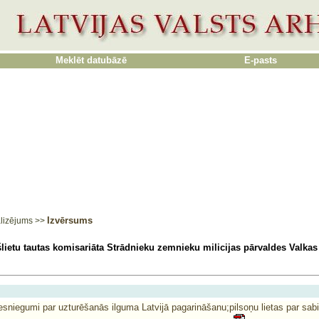
Meklēt datubāzē
E-pasts
Izvērsums
lizējums
>>
šlietu tautas komisariāta Strādnieku zemnieku milicijas pārvaldes Valkas
esniegumi par uzturēšanās ilguma Latvijā pagarināšanu;pilsoņu lietas par sab