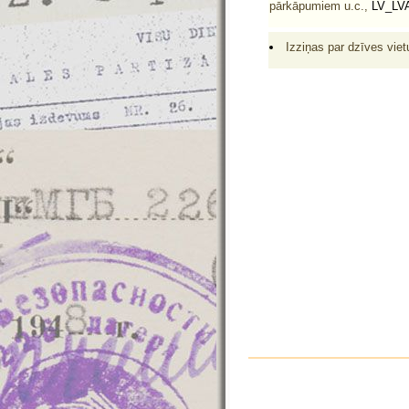
pārkāpumiem u.c.,
LV_LVA
Izziņas par dzīves viet