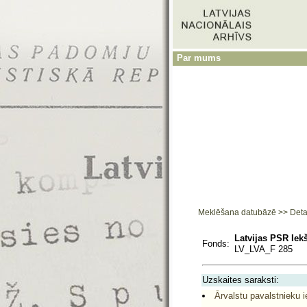
Par mums
Meklēšana datubāzē
>>
Deta
Latvijas PSR Iek
Fonds:
LV_LVA_F 285
Uzskaites saraksti:
Ārvalstu pavalstnieku i