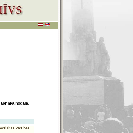
 apriņķa nodaļa.
iedriskās kārtības