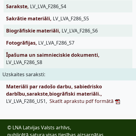
Sarakste,
LV_LVA_F286_S4
Sakrātie materiāli,
LV_LVA_F286_S5
Biogrāfiskie materiāli,
LV_LVA_F286_S6
Fotogrāfijas,
LV_LVA_F286_S7
Īpašuma un saimnieciskie dokumenti,
LV_LVA_F286_S8
Uzskaites saraksti:
Materiāli par radošo darbu, sabiedrisko
darbību,sarakste,biogrāfiski materiāli.,
LV_LVA_F286_US1,
Skatīt aprakstu pdf formātā
© LNA Latvijas Valsts arhīvs,
publicētā satura visas tiesības aizsargātas.