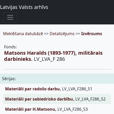
Latvijas Valsts arhīvs
Meklēšana datubāzē
>>
Detalizējums
>>
Izvērsums
Fonds:
Matsons Haralds (1893-1977), militārais
darbinieks.
LV_LVA_F 286
Sērijas:
Materiāli par radošo darbu,
LV_LVA_F286_S1
Materiāli par sabiedrisko darbību,
LV_LVA_F286_S2
Materiāli par H.Matsonu,
LV_LVA_F286_S3