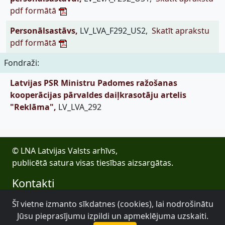
pdf formātā
Personālsastāvs,
LV_LVA_F292_US2,
Skatīt aprakstu
pdf formātā
Fondraži:
Latvijas PSR Ministru Padomes ražošanas
kooperācijas pārvaldes daiļkrasotāju artelis
"Reklāma",
LV_LVA_292
© LNA Latvijas Valsts arhīvs,
publicētā satura visas tiesības aizsargātas.
Kontakti
E-pasts: lva@arhivi.gov.lv
Šī vietne izmanto sīkdatnes (cookies), lai nodrošinātu
Tālrunis: +371 20027447
Jūsu pieprasījumu izpildi un apmeklējuma uzskaiti.
Bezdelīgu 1A, Rīga