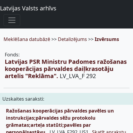
Latvijas Valsts arhīvs
Meklēšana datubāzē
>>
Detalizējums
>>
Izvērsums
Fonds:
Latvijas PSR Ministru Padomes ražošanas
kooperācijas pārvaldes daiļkrasotāju
artelis "Reklāma".
LV_LVA_F 292
Uzskaites saraksti:
Ražošanas kooperācijas pārvaldes pavēles un
instrukcijas;pārvaldes sēžu protokolu
grāmatas;arteļa statūti;pavēles par
personālsastāvu.,
LV_LVA_F292_US1,
Skatīt aprakstu