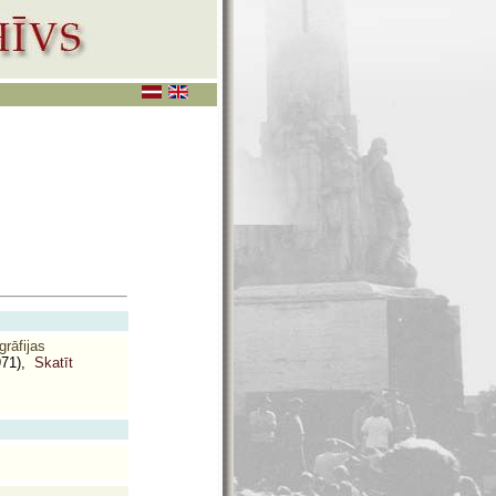
rāfijas
971),
Skatīt