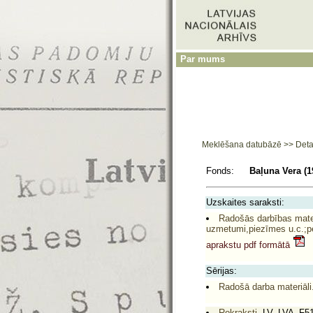
Par mums
Meklēšana datubāzē
>>
Deta
Fonds:
Baļuna Vera (1
Uzskaites saraksti:
Radošās darbības mater
uzmetumi,piezīmes u.c.;pe
aprakstu pdf formātā
Sērijas:
Radošā darba materiāli
Rokraksti,
LV_LVA_F5