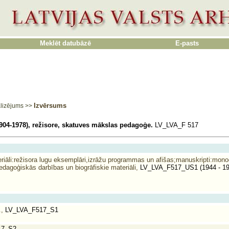
Meklēt datubāzē
E-pasts
Izvērsums
lizējums
>>
904-1978), režisore, skatuves mākslas pedagoģe.
LV_LVA_F 517
iāli:režisora lugu eksemplāri,izrāžu programmas un afišas;manuskripti:monog
dagoģiskās darbības un biogrāfiskie materiāli,
LV_LVA_F517_US1 (1944 - 1
.,
LV_LVA_F517_S1
17_S2