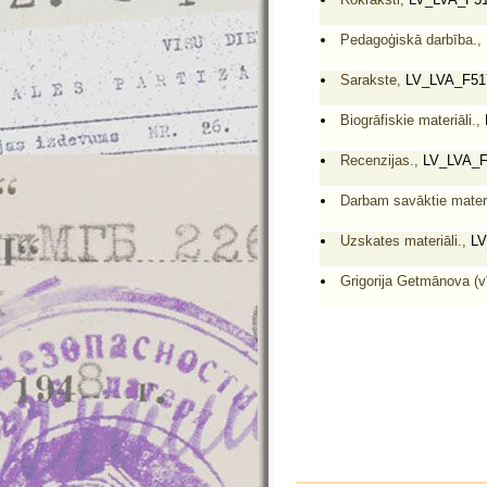
Pedagoģiskā darbība.,
Sarakste,
LV_LVA_F51
Biogrāfiskie materiāli.,
Recenzijas.,
LV_LVA_F
Darbam savāktie materi
Uzskates materiāli.,
LV
Grigorija Getmānova (v