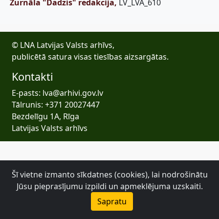
Žurnāla "Dadzis" redakcija,
LV_LVA_610
© LNA Latvijas Valsts arhīvs,
publicētā satura visas tiesības aizsargātas.
Kontakti
E-pasts: lva@arhivi.gov.lv
Tālrunis: +371 20027447
Bezdelīgu 1A, Rīga
Latvijas Valsts arhīvs
Šī vietne izmanto sīkdatnes (cookies), lai nodrošinātu
Jūsu pieprasījumu izpildi un apmeklējuma uzskaiti.
Sapratu