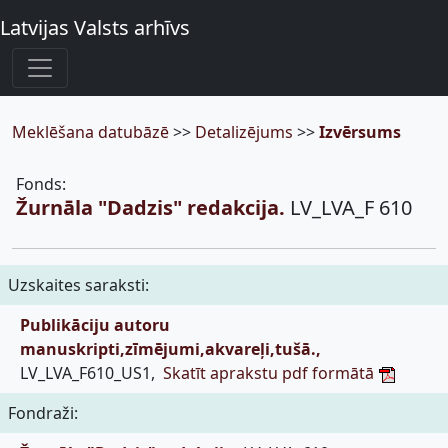
Latvijas Valsts arhīvs
Meklēšana datubāzē
>>
Detalizējums
>>
Izvērsums
Fonds:
Žurnāla "Dadzis" redakcija.
LV_LVA_F 610
Uzskaites saraksti:
Publikāciju autoru
manuskripti,zīmējumi,akvareļi,tušā.,
LV_LVA_F610_US1,
Skatīt aprakstu pdf formātā
Fondraži: