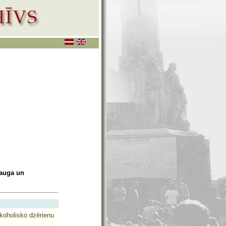
rauga un
koholisko dzērienu