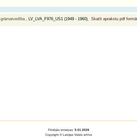
s,grāmatvedība.,
LV_LVA_F976_US1 (1949 - 1960),
Skatīt aprakstu pdf form
Pēdējās izmaiņas:
5.01.2026
Copyright © Latvijas Valsts arhīvs