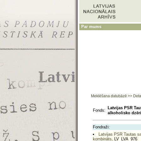
Par mums
Meklēšana datubāzē
>>
Deta
Latvijas PSR Tau
Fonds:
alkoholisko dzēr
Fondraži:
Latvijas PSR Tautas sa
kombināts,
LV_LVA_976