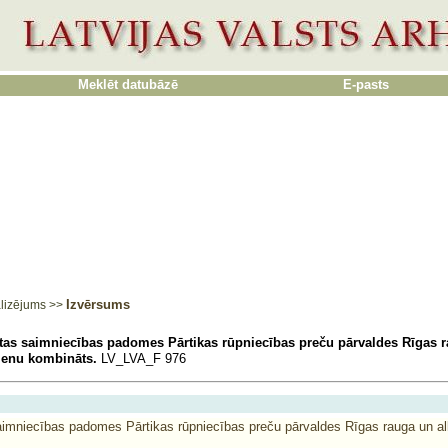
Meklēt datubāzē
E-pasts
Izvērsums
lizējums
>>
tas saimniecības padomes Pārtikas rūpniecības preču pārvaldes Rīgas 
ienu kombināts.
LV_LVA_F 976
imniecības padomes Pārtikas rūpniecības preču pārvaldes Rīgas rauga un al