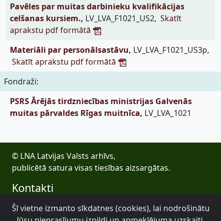
Pavēles par muitas darbinieku kvalifikācijas
celšanas kursiem.,
LV_LVA_F1021_US2,
Skatīt
aprakstu pdf formātā
Materiāli par personālsastāvu,
LV_LVA_F1021_US3p,
Skatīt aprakstu pdf formātā
Fondraži:
PSRS Ārējās tirdzniecības ministrijas Galvenās
muitas pārvaldes Rīgas muitnīca,
LV_LVA_1021
© LNA Latvijas Valsts arhīvs,
publicētā satura visas tiesības aizsargātas.
Kontakti
E-pasts: lva@arhivi.gov.lv
Šī vietne izmanto sīkdatnes (cookies), lai nodrošinātu
Tālrunis: +371 20027447
Jūsu pieprasījumu izpildi un apmeklējuma uzskaiti.