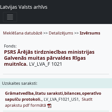
Latvijas Valsts arhīvs
Meklēšana datubāzē
>>
Detalizējums
>>
Izvērsums
Fonds:
PSRS Ārējās tirdzniecības ministrijas
Galvenās muitas pārvaldes Rīgas
muitnīca.
LV_LVA_F 1021
Uzskaites saraksti:
Grāmatvedība,štatu saraksti,bilances,operatīvo
sapulču protokoli.,
LV_LVA_F1021_US1,
Skatīt
aprakstu pdf formātā