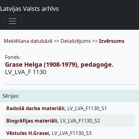
Latvijas Valsts arhīvs
Meklēšana datubāzē
>>
Detalizējums
>>
Izvērsums
Fonds:
Grase Helga (1908-1979), pedagoģe.
LV_LVA_F 1130
Sērijas:
Radošā darba materiāli,
LV_LVA_F1130_S1
Biogrāfijas materiāli,
LV_LVA_F1130_S2
Vēstules H.Grasei,
LV_LVA_F1130_S3