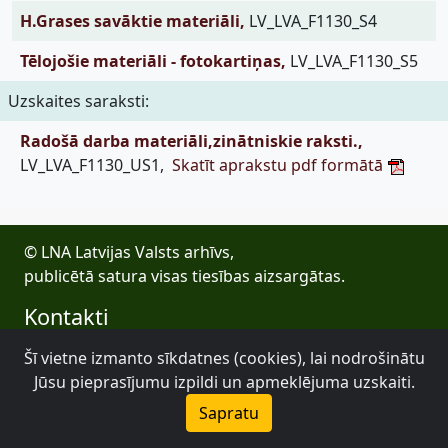
H.Grases savāktie materiāli,
LV_LVA_F1130_S4
Tēlojošie materiāli - fotokartiņas,
LV_LVA_F1130_S5
Uzskaites saraksti:
Radošā darba materiāli,zinātniskie raksti.,
LV_LVA_F1130_US1,
Skatīt aprakstu pdf formātā
© LNA Latvijas Valsts arhīvs,
publicētā satura visas tiesības aizsargātas.
Kontakti
E-pasts: lva@arhivi.gov.lv
Šī vietne izmanto sīkdatnes (cookies), lai nodrošinātu
Tālrunis: +371 20027447
Jūsu pieprasījumu izpildi un apmeklējuma uzskaiti.
Bezdelīgu 1A, Rīga
Sapratu
Latvijas Valsts arhīvs