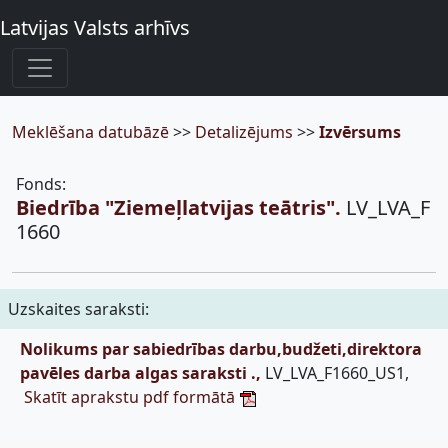
Latvijas Valsts arhīvs
Meklēšana datubāzē
>>
Detalizējums
>>
Izvērsums
Fonds:
Biedrība "Ziemeļlatvijas teātris".
LV_LVA_F
1660
Uzskaites saraksti:
Nolikums par sabiedrības darbu,budžeti,direktora
pavēles darba algas saraksti .,
LV_LVA_F1660_US1,
Skatīt aprakstu pdf formātā