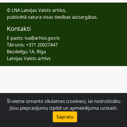
© LNA Latvijas Valsts arhīvs,
publicētā satura visas tiesības aizsargātas.
Kontakti
E-pasts: lva@arhivi.gov.lv
Tālrunis: +371 20027447
Bezdelīgu 1A, Rīga
Latvijas Valsts arhīvs
Šī vietne izmanto sīkdatnes (cookies), lai nodrošinātu
Jūsu pieprasījumu izpildi un apmeklējuma uzskaiti.
Sapratu