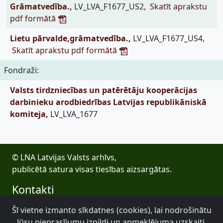
Grāmatvedība.,
LV_LVA_F1677_US2,
Skatīt aprakstu
pdf formātā
Lietu pārvalde,grāmatvedība.,
LV_LVA_F1677_US4,
Skatīt aprakstu pdf formātā
Fondraži:
Valsts tirdzniecības un patērētāju kooperācijas
darbinieku arodbiedrības Latvijas republikāniskā
komiteja,
LV_LVA_1677
© LNA Latvijas Valsts arhīvs,
publicētā satura visas tiesības aizsargātas.
Kontakti
E-pasts: lva@arhivi.gov.lv
Šī vietne izmanto sīkdatnes (cookies), lai nodrošinātu
Tālrunis: +371 20027447
Jūsu pieprasījumu izpildi un apmeklējuma uzskaiti.