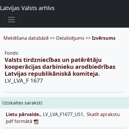
Latvijas Valsts arhīvs
Meklēšana datubāzē
>>
Detalizējums
>>
Izvērsums
Fonds:
Valsts tirdzniecības un patērētāju
kooperācijas darbinieku arodbiedrības
Latvijas republikāniskā komiteja.
LV_LVA_F 1677
Uzskaites saraksti:
Lietu pārvalde.,
LV_LVA_F1677_US1,
Skatīt aprakstu
pdf formātā