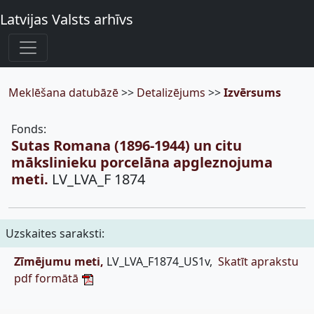
Latvijas Valsts arhīvs
Meklēšana datubāzē
>>
Detalizējums
>>
Izvērsums
Fonds:
Sutas Romana (1896-1944) un citu
mākslinieku porcelāna apgleznojuma
meti.
LV_LVA_F 1874
Uzskaites saraksti:
Zīmējumu meti,
LV_LVA_F1874_US1v,
Skatīt aprakstu
pdf formātā