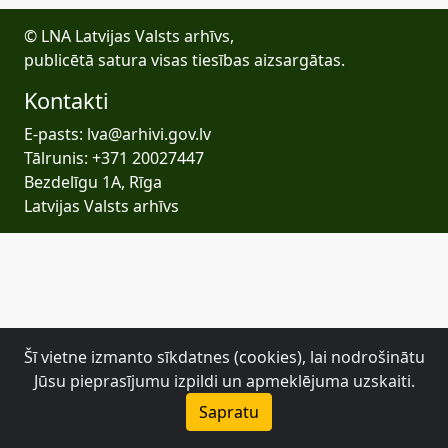
© LNA Latvijas Valsts arhīvs,
publicētā satura visas tiesības aizsargātas.
Kontakti
E-pasts: lva@arhivi.gov.lv
Tālrunis: +371 20027447
Bezdelīgu 1A, Rīga
Latvijas Valsts arhīvs
Šī vietne izmanto sīkdatnes (cookies), lai nodrošinātu
Jūsu pieprasījumu izpildi un apmeklējuma uzskaiti.
Sapratu