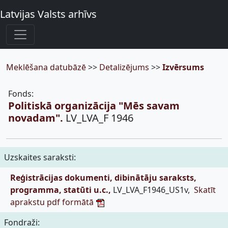
Latvijas Valsts arhīvs
Meklēšana datubāzē
>>
Detalizējums
>>
Izvērsums
Fonds:
Politiskā organizācija "Mēs savam
novadam".
LV_LVA_F 1946
Uzskaites saraksti:
Reģistrācijas dokumenti, dibinātāju saraksts,
programma, statūti u.c.,
LV_LVA_F1946_US1v,
Skatīt
aprakstu pdf formātā
Fondraži: