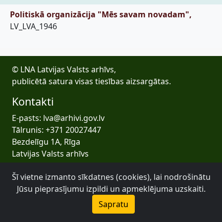
Politiskā organizācija "Mēs savam novadam",
LV_LVA_1946
© LNA Latvijas Valsts arhīvs,
publicētā satura visas tiesības aizsargātas.
Kontakti
E-pasts: lva@arhivi.gov.lv
Tālrunis: +371 20027447
Bezdelīgu 1A, Rīga
Latvijas Valsts arhīvs
Šī vietne izmanto sīkdatnes (cookies), lai nodrošinātu
Jūsu pieprasījumu izpildi un apmeklējuma uzskaiti.
Sapratu